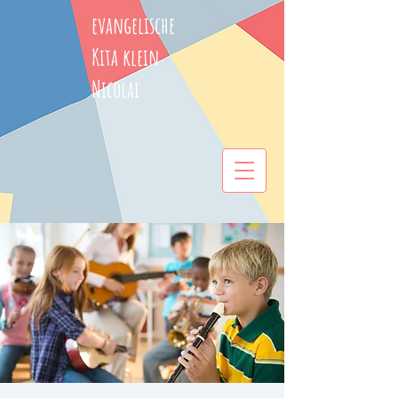
evangelische
Kita klein
Nicolai