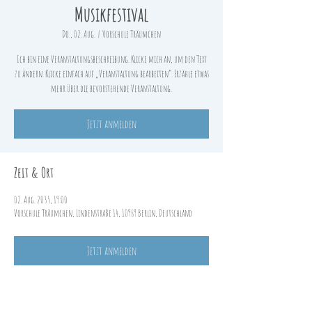
Musikfestival
Do., 02. Aug.
  |  
Vorschule Träumchen
Ich bin eine Veranstaltungsbeschreibung. Klicke mich an, um den Text
zu ändern. Klicke einfach auf „Veranstaltung bearbeiten“. Erzähle etwas
mehr über die bevorstehende Veranstaltung.
Jetzt anmelden
Zeit & Ort
02. Aug. 2035, 19:00
Vorschule Träumchen, Lindenstraße 14, 10969 Berlin, Deutschland
Jetzt anmelden