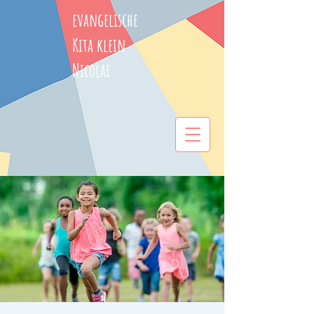
evangelische
Kita klein
Nicolai