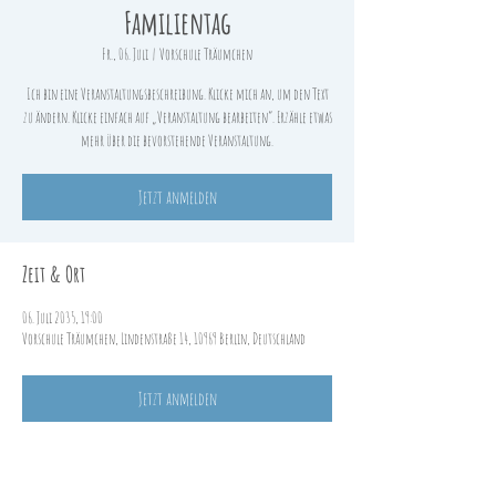
Familientag
Fr., 06. Juli
  |  
Vorschule Träumchen
Ich bin eine Veranstaltungsbeschreibung. Klicke mich an, um den Text
zu ändern. Klicke einfach auf „Veranstaltung bearbeiten“. Erzähle etwas
mehr über die bevorstehende Veranstaltung.
Jetzt anmelden
Zeit & Ort
06. Juli 2035, 19:00
Vorschule Träumchen, Lindenstraße 14, 10969 Berlin, Deutschland
Jetzt anmelden